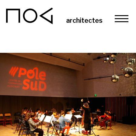
MOG
architectes
Projets
Agence / Contact
Actualités